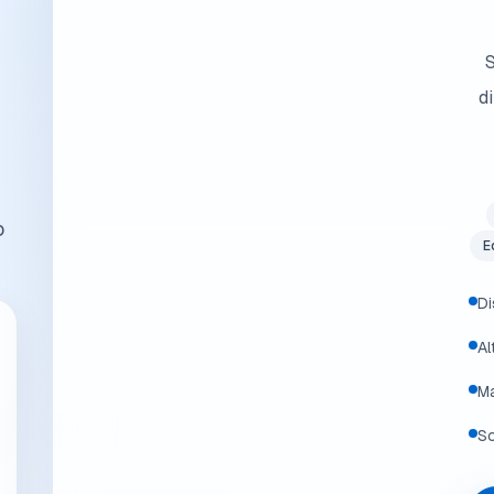
S
d
o
E
Di
Al
Ma
So