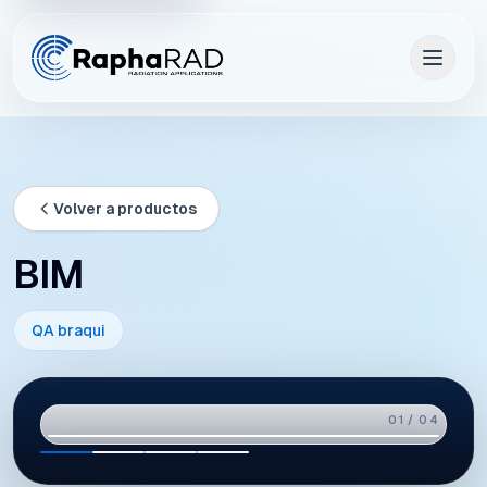
Volver a productos
BIM
QA braqui
01 / 04
01
02
03
04