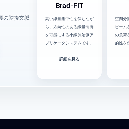
Brad-FIT
護の隣接文脈
高い線量集中性を保ちなが
空間分
ら、方向性のある線量制御
ビーム
を可能にする小線源治療ア
の負荷
プリケータシステムです。
的性を
詳細を見る