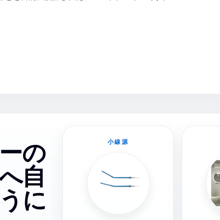
小線源
ーの
へ自
うに