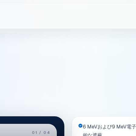
製品
技術
会社紹介
お問
6 MeVおよび9 MeV
02 / 04
的な遮蔽