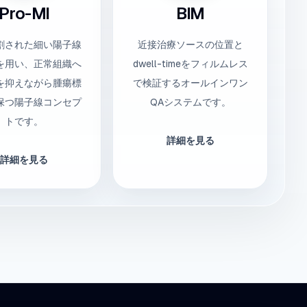
Pro-MI
BIM
割された細い陽子線
近接治療ソースの位置と
を用い、正常組織へ
dwell-timeをフィルムレス
を抑えながら腫瘍標
で検証するオールインワン
保つ陽子線コンセプ
QAシステムです。
トです。
詳細を見る
詳細を見る