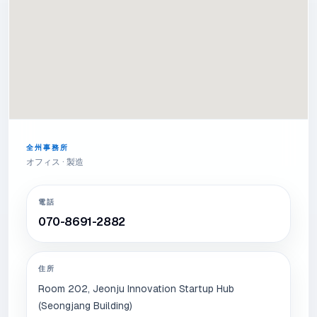
全州事務所
オフィス · 製造
電話
070-8691-2882
住所
Room 202, Jeonju Innovation Startup Hub
(Seongjang Building)
Jeonju Advanced Venture Complex, 67 Yusang-ro,