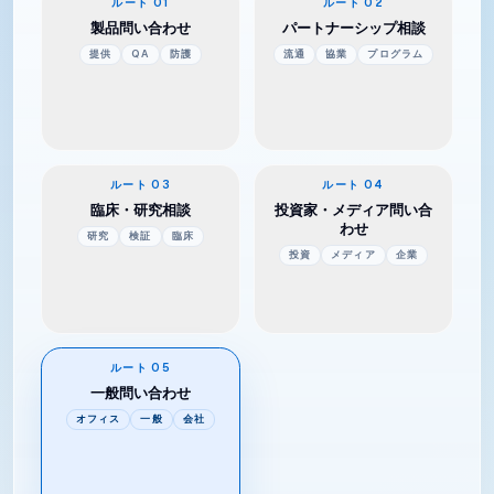
ルート
ブラキセラピー、QA、防護ツールなど各製
01
ルート
商業提携、流通、
02
製品問い合わせ
パートナーシップ相談
提供
QA
防護
流通
協業
プログラム
ルート
臨床検証、研究連携、技術評価に関する相談
03
ルート
投資家対応やメデ
04
臨床・研究相談
投資家・メディア問い合
わせ
研究
検証
臨床
投資
メディア
企業
ルート
製品や提携に当てはまらない内容を一般問い
05
一般問い合わせ
オフィス
一般
会社