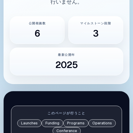
行いません。
公開根拠数
マイルストーン段階
6
3
最新公開年
2025
エビデンスポリシー
このページが行うこと
Launches
Funding
Programs
Operations
Conference