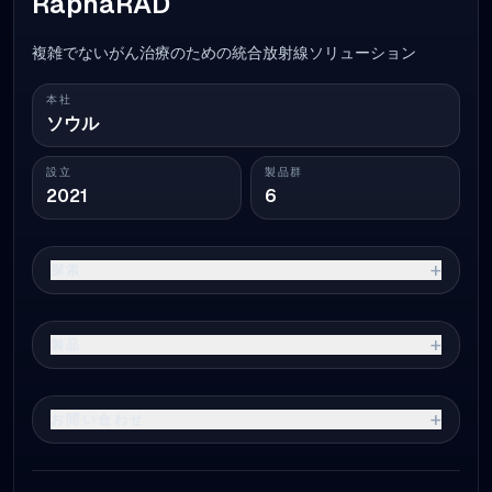
RaphaRAD
複雑でないがん治療のための統合放射線ソリューション
本社
ソウル
設立
製品群
2021
6
+
探索
+
製品
+
お問い合わせ